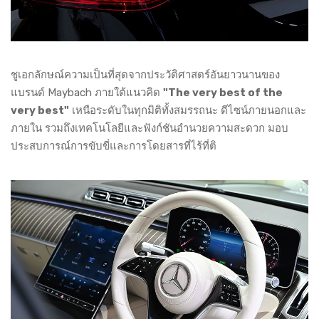
ชูเอกลักษณ์ความเป็นที่สุดจากประวัติศาสตร์อันยาวนานของ
แบรนด์ Maybach ภายใต้แนวคิด
"The very best of the
very best"
เหนือระดับในทุกมิติทั้งสมรรถนะ ดีไซน์ภายนอกและ
ภายใน รวมถึงเทคโนโลยีและฟังก์ชันอำนวยความสะดวก มอบ
ประสบการณ์การขับขี่และการโดยสารที่ไร้ที่ติ