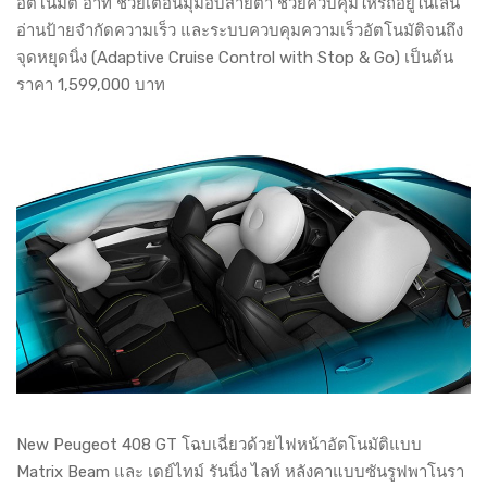
อัตโนมัติ อาทิ ช่วยเตือนมุมอับสายตา ช่วยควบคุมให้รถอยู่ในเลน
อ่านป้ายจำกัดความเร็ว และระบบควบคุมความเร็วอัตโนมัติจนถึง
จุดหยุดนิ่ง (Adaptive Cruise Control with Stop & Go) เป็นต้น
ราคา 1,599,000 บาท
New Peugeot 408 GT โฉบเฉี่ยวด้วยไฟหน้าอัตโนมัติแบบ
Matrix Beam และ เดย์ไทม์ รันนิ่ง ไลท์ หลังคาแบบซันรูฟพาโนรา