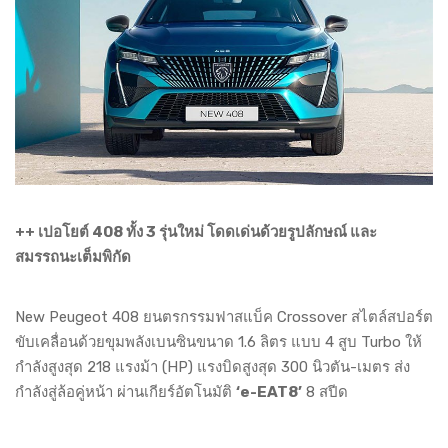
++ เปอโยต์ 408 ทั้ง 3 รุ่นใหม่ โดดเด่นด้วยรูปลักษณ์ และ
สมรรถนะเต็มพิกัด
New Peugeot 408 ยนตรกรรมฟาสแบ็ค Crossover สไตล์สปอร์ต
ขับเคลื่อนด้วยขุมพลังเบนซินขนาด 1.6 ลิตร แบบ 4 สูบ Turbo ให้
กำลังสูงสุด 218 แรงม้า (HP) แรงบิดสูงสุด 300 นิวตัน-เมตร ส่ง
กำลังสู่ล้อคู่หน้า ผ่านเกียร์อัตโนมัติ
‘e-EAT8’
8 สปีด