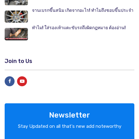
จานเบรกขึ้นสนิม เกิดจากอะไร! ทำไมถึงชอบขึ้นประจำ
ทำไม! ใส่รองเท้าแตะขับรถถึงผิดกฎหมาย ต้องอ่าน!
Join to Us
Newsletter
Stay Updated on all that's new add noteworthy