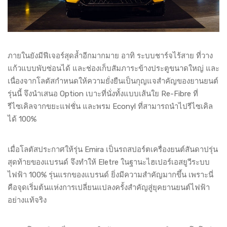
ภายในยังมีฟีเจอร์สุดล้ำอีกมากมาย อาทิ ระบบชาร์จไร้สาย ที่วาง
แก้วแบบพับซ่อนได้ และช่องเก็บสัมภาระข้างประตูขนาดใหญ่ และ
เนื่องจากโลตัสกำหนดให้ความยั่งยืนเป็นกุญแจสำคัญของยานยนต์
รุ่นนี้ จึงนำเสนอ Option เบาะที่นั่งทั้งแบบเส้นใย Re-Fibre ที่
รีไซเคิลจากขยะแฟชั่น และพรม Econyl ที่สามารถนำไปรีไซเคิล
ได้ 100%
เมื่อโลตัสประกาศให้รุ่น Emira เป็นรถสปอร์ตเครื่องยนต์สันดาปรุ่น
สุดท้ายของแบรนด์ จึงทำให้ Eletre ในฐานะไฮเปอร์เอสยูวีระบบ
ไฟฟ้า 100% รุ่นแรกของแบรนด์ ยิ่งมีความสำคัญมากขึ้น เพราะนี่
คือจุดเริ่มต้นแห่งการเปลี่ยนแปลงครั้งสำคัญสู่ยุคยานยนต์ไฟฟ้า
อย่างแท้จริง