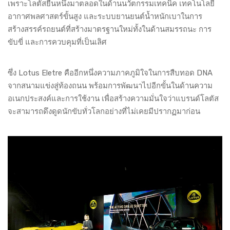
เพราะโลตัสยืนหนึ่งมาตลอดในด้านนวัตกรรมเทคนิค เทคโนโลยี
อากาศพลศาสตร์ขั้นสูง และระบบยานยนต์น้ำหนักเบาในการ
สร้างสรรค์รถยนต์ที่สร้างมาตรฐานใหม่ทั้งในด้านสมรรถนะ การ
ขับขี่ และการควบคุมที่เป็นเลิศ
ซึ่ง Lotus Eletre คืออีกหนึ่งความภาคภูมิใจในการสืบทอด DNA
จากสนามแข่งสู่ท้องถนน พร้อมการพัฒนาไปอีกขั้นในด้านความ
อเนกประสงค์และการใช้งาน เพื่อสร้างความมั่นใจว่าแบรนด์โลตัส
จะสามารถดึงดูดนักขับทั่วโลกอย่างที่ไม่เคยมีปรากฏมาก่อน