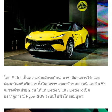
โดย Eletre เป็นความร่วมมือระดับนานาชาติผ่านการวิจัยและ
พัฒนาโดยทีมวิศวกร ทั้งในสหราชอาณาจักร เยอรมนี และจีน ซึ่ง
จะวางจำหน่าย 2 รุ่น ได้แก่ Eletre S และ Eletre R เปิด
ปรากฏการณ์ Hyper SUV ระบบไฟฟ้าโดยสมบูรณ์