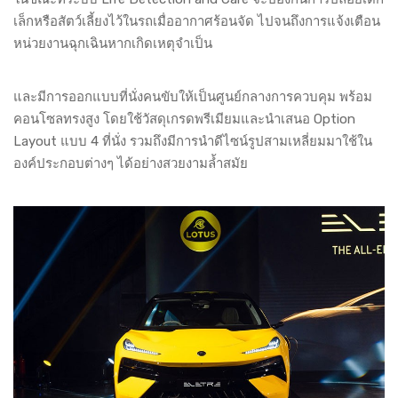
เล็กหรือสัตว์เลี้ยงไว้ในรถเมื่ออากาศร้อนจัด ไปจนถึงการแจ้งเตือน
หน่วยงานฉุกเฉินหากเกิดเหตุจำเป็น
และมีการออกแบบที่นั่งคนขับให้เป็นศูนย์กลางการควบคุม พร้อม
คอนโซลทรงสูง โดยใช้วัสดุเกรดพรีเมียมและนำเสนอ Option
Layout แบบ 4 ที่นั่ง รวมถึงมีการนำดีไซน์รูปสามเหลี่ยมมาใช้ใน
องค์ประกอบต่างๆ ได้อย่างสวยงามล้ำสมัย