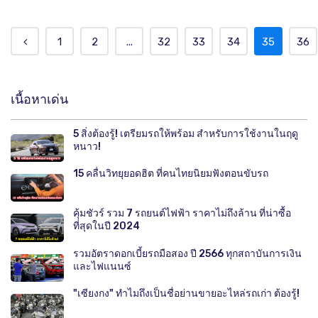
1
2
...
32
33
34
35
36
เนื้อหาเด่น
5 สิ่งต้องรู้! เตรียมรถให้พร้อม สำหรับการใช้งานในฤดู
หนาว!
15 คลื่นวิทยุยอดฮิต ที่คนไทยนิยมฟังตอนขับรถ
คุ้มชัวร์ รวม 7 รถยนต์ไฟฟ้า ราคาไม่ถึงล้าน ที่น่าซื้อ
ที่สุดในปี 2024
รวมอัตราดอกเบี้ยรถมือสอง ปี 2566 ทุกสถาบันการเงิน
และไฟแนนซ์
"เซียงกง" ทำไมถึงเป็นชื่อย่านขายอะไหล่รถเก่า ต้องรู้!