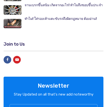
จานเบรกขึ้นสนิม เกิดจากอะไร! ทำไมถึงชอบขึ้นประจำ
ทำไม! ใส่รองเท้าแตะขับรถถึงผิดกฎหมาย ต้องอ่าน!
Join to Us
Newsletter
Stay Updated on all that's new add noteworthy