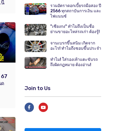
นี้
รวมอัตราดอกเบี้ยรถมือสอง ปี
2566 ทุกสถาบันการเงิน และ
ไฟแนนซ์
"เซียงกง" ทำไมถึงเป็นชื่อ
ย่านขายอะไหล่รถเก่า ต้องรู้!
จานเบรกขึ้นสนิม เกิดจาก
อะไร! ทำไมถึงชอบขึ้นประจำ
ทำไม! ใส่รองเท้าแตะขับรถ
ถึงผิดกฎหมาย ต้องอ่าน!
. 67
ิด
Join to Us