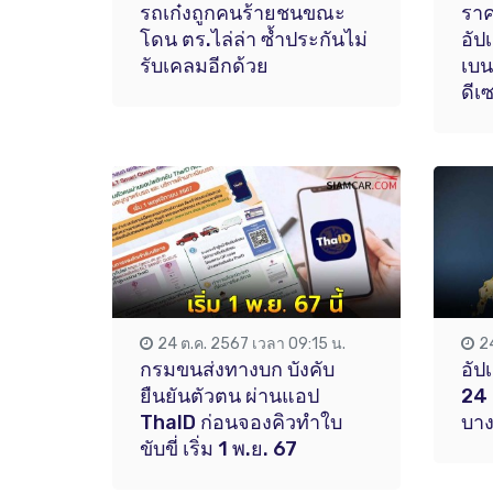
รถเก๋งถูกคนร้ายชนขณะ
ราค
โดน ตร.ไล่ล่า ซ้ำประกันไม่
อัป
รับเคลมอีกด้วย
เบน
ดีเ
24 ต.ค. 2567 เวลา 09:15 น.
2
กรมขนส่งทางบก บังคับ
อัป
ยืนยันตัวตน ผ่านแอป
24 
ThaID ก่อนจองคิวทำใบ
บาง
ขับขี่ เริ่ม 1 พ.ย. 67