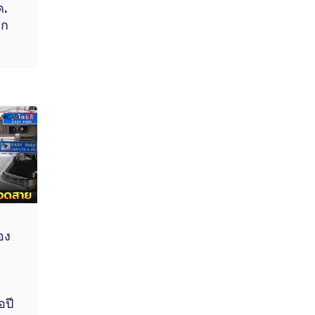
ค.
าก
ือง
อปี