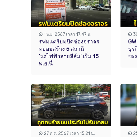
1 พ.ย. 2567 เวลา 17:47 น.
3
รฟม.เตรียมปิดช่องจราจร
GWM
ทยอยสร้าง 5 สถานี
ธุร
'รถไฟฟ้าสายสีส้ม' เริ่ม 15
ชะ
พ.ย.นี้
27 ต.ค. 2567 เวลา 15:21 น.
2