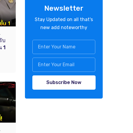
Newsletter
Stay Updated on all that's
new add noteworthy
.
รับ
น 1
Subscribe Now
.