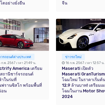
บโตอย่างยั่งยืน
จีน
่าวรถยนต์ต่างประเทศ
ข่าวรถใหม่
4 ก.พ. 2567 เวลา 21:49 น.
16 ก.พ. 2567 เวลา 12:57 น.
ctrify America เตรียม
Maserati เปิดตัว
ดสถานีชาร์จรถยนต์
Maserati GranTuris
้าในร่มที่
โฉมใหม่ ในราคาเริ่มต้
ฟรานซิสโก พร้อมพื้นที่
12.9 ล้านบาท! เตรียมเ
ผ่อน
โฉมในงาน Motor Sh
2024