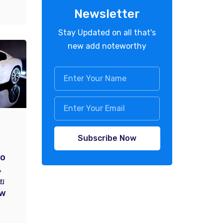
Newsletter
Stay Updated on all that's
new add noteworthy
Subscribe Now
mo
น
ผย
ow