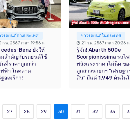
่าวรถยนต์ต่างประเทศ
ข่าวรถยนต์ในประเทศ
0 ก.พ. 2567 เวลา 19:56 น.
21 ก.พ. 2567 เวลา 20:26 น
cedes-Benz ยังให้
รู้จัก! Abarth 500e
มสำคัญกับรถยนต์ใช้
Scorpionissima รถไฟ
มันที่ราคาถูกกว่า
พลังแรง ราคาไม่นิด ขอ
ไฟฟ้า ในตลาด
ลูกสาวนายกฯ "เศรษฐา 
ัฐอเมริกา!
สิน" มีแค่ 1,949 คันใน
27
28
29
30
31
32
33
3