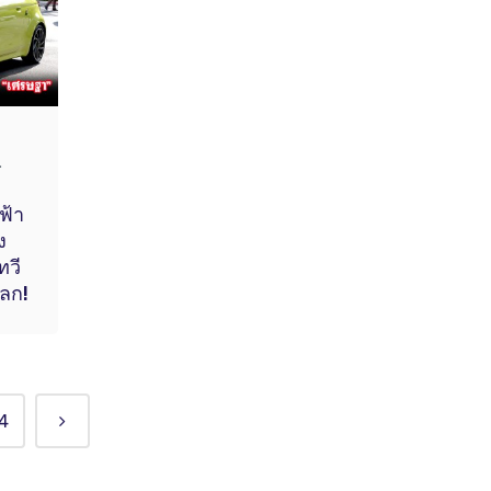
.
ฟ้า
ง
ทวี
โลก!
4