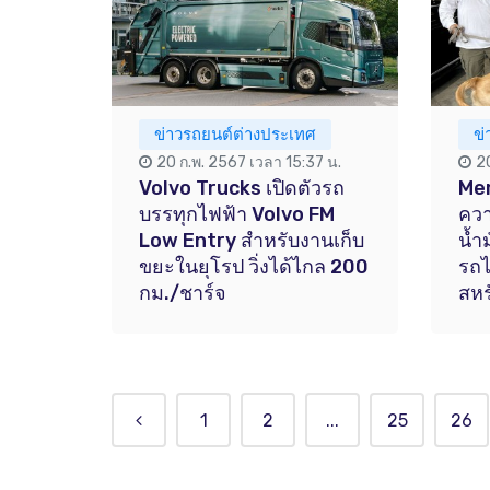
ข่าวรถยนต์ต่างประเทศ
ข
20 ก.พ. 2567 เวลา 15:37 น.
2
Volvo Trucks เปิดตัวรถ
Mer
บรรทุกไฟฟ้า Volvo FM
ควา
Low Entry สำหรับงานเก็บ
น้ำ
ขยะในยุโรป วิ่งได้ไกล 200
รถ
กม./ชาร์จ
สหร
1
2
...
25
26