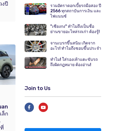
วงปี
รวมอัตราดอกเบี้ยรถมือสอง ปี
2566 ทุกสถาบันการเงิน และ
ไฟแนนซ์
"เซียงกง" ทำไมถึงเป็นชื่อ
ย่านขายอะไหล่รถเก่า ต้องรู้!
จานเบรกขึ้นสนิม เกิดจาก
อะไร! ทำไมถึงชอบขึ้นประจำ
ทำไม! ใส่รองเท้าแตะขับรถ
ถึงผิดกฎหมาย ต้องอ่าน!
Join to Us
uan
เล็ก
น
ี่