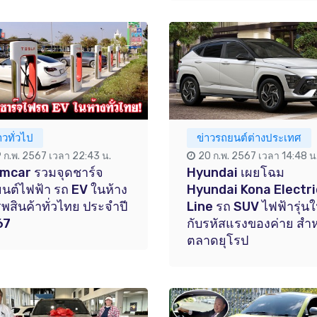
าวทั่วไป
ข่าวรถยนต์ต่างประเทศ
9 ก.พ. 2567 เวลา 22:43 น.
20 ก.พ. 2567 เวลา 14:48 น
mcar รวมจุดชาร์จ
Hyundai เผยโฉม
นต์ไฟฟ้า รถ EV ในห้าง
Hyundai Kona Electri
พสินค้าทั่วไทย ประจำปี
Line รถ SUV ไฟฟ้ารุ่นใ
67
กับรหัสแรงของค่าย สำห
ตลาดยุโรป