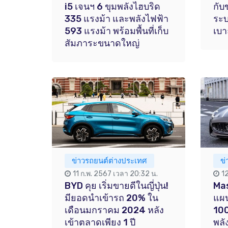
i5 เจนฯ 6 ขุมพลังไฮบริด
กับ
335 แรงม้า และพลังไฟฟ้า
ระบ
593 แรงม้า พร้อมพื้นที่เก็บ
เบา
สัมภาระขนาดใหญ่
ข่าวรถยนต์ต่างประเทศ
ข
11 ก.พ. 2567 เวลา 20:32 น.
1
BYD คุย เริ่มขายดีในญี่ปุ่น!
Mas
มียอดนำเข้ารถ 20% ใน
แผน
เดือนมกราคม 2024 หลัง
100
เข้าตลาดเพียง 1 ปี
พลั