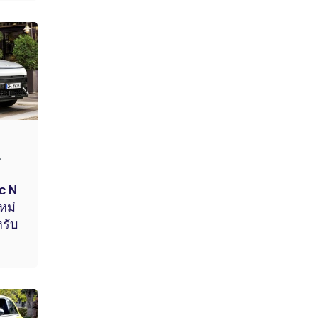
.
c N
หม่
รับ