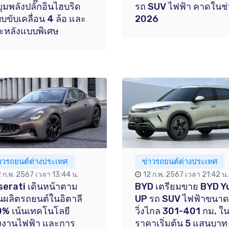
ขุมพลังปลั๊กอินไฮบริด
รถ SUV ไฟฟ้า คาดในช่
บขับเคลื่อน 4 ล้อ และ
2026
ะหลังแบบพิเศษ
่าวรถยนต์ต่างประเทศ
ข่าวรถยนต์ต่างประเทศ
2 ก.พ. 2567 เวลา 13:44 น.
12 ก.พ. 2567 เวลา 21:42 น.
erati เดินหน้าตาม
BYD เตรียมขาย BYD Y
ผลิตรถยนต์ในอิตาลี
UP รถ SUV ไฟฟ้าขนาด
% เน้นเทคโนโลยี
วิ่งไกล 301-401 กม. ใ
งงานไฟฟ้า และการ
ราคาเริ่มต้น 5 แสนบาท ท