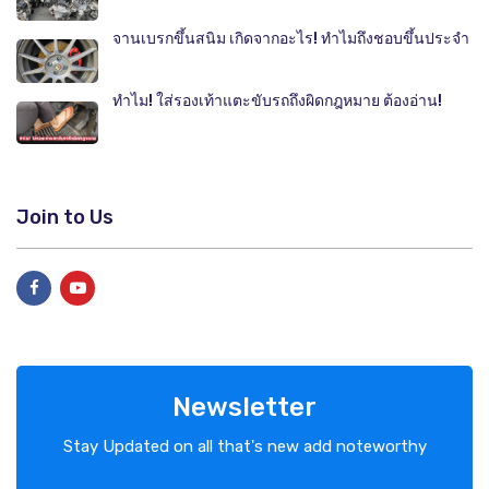
จานเบรกขึ้นสนิม เกิดจากอะไร! ทำไมถึงชอบขึ้นประจำ
ทำไม! ใส่รองเท้าแตะขับรถถึงผิดกฎหมาย ต้องอ่าน!
Join to Us
Newsletter
Stay Updated on all that's new add noteworthy