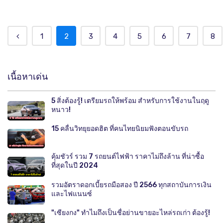
1
2
3
4
5
6
7
8
เนื้อหาเด่น
5 สิ่งต้องรู้! เตรียมรถให้พร้อม สำหรับการใช้งานในฤดู
หนาว!
15 คลื่นวิทยุยอดฮิต ที่คนไทยนิยมฟังตอนขับรถ
คุ้มชัวร์ รวม 7 รถยนต์ไฟฟ้า ราคาไม่ถึงล้าน ที่น่าซื้อ
ที่สุดในปี 2024
รวมอัตราดอกเบี้ยรถมือสอง ปี 2566 ทุกสถาบันการเงิน
และไฟแนนซ์
"เซียงกง" ทำไมถึงเป็นชื่อย่านขายอะไหล่รถเก่า ต้องรู้!