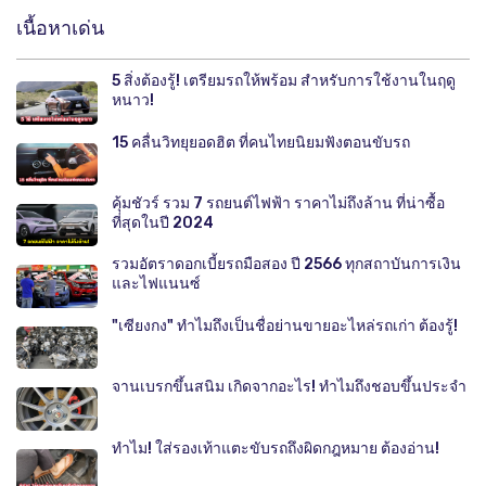
เนื้อหาเด่น
5 สิ่งต้องรู้! เตรียมรถให้พร้อม สำหรับการใช้งานในฤดู
หนาว!
15 คลื่นวิทยุยอดฮิต ที่คนไทยนิยมฟังตอนขับรถ
คุ้มชัวร์ รวม 7 รถยนต์ไฟฟ้า ราคาไม่ถึงล้าน ที่น่าซื้อ
ที่สุดในปี 2024
รวมอัตราดอกเบี้ยรถมือสอง ปี 2566 ทุกสถาบันการเงิน
และไฟแนนซ์
"เซียงกง" ทำไมถึงเป็นชื่อย่านขายอะไหล่รถเก่า ต้องรู้!
จานเบรกขึ้นสนิม เกิดจากอะไร! ทำไมถึงชอบขึ้นประจำ
ทำไม! ใส่รองเท้าแตะขับรถถึงผิดกฎหมาย ต้องอ่าน!