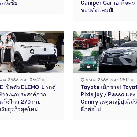
โดนีเซีย
Camper Car เอาใจคน
ชอบตั้งแคมป์!
 พ.ค. 2566 เวลา 06:41 น.
6 พ.ค. 2566 เวลา 18:12 น.
 เปิดตัว ELEMO-L รถตู้
Toyota เลิกขาย! Toyo
้าอเนกประสงค์จาก
Pixis joy / Passo และ
ุ่น วิ่งไกล 270 กม.
Camry เหตุคนญี่ปุ่นไม่
รับธุรกิจยุคใหม่
อีกต่อไป