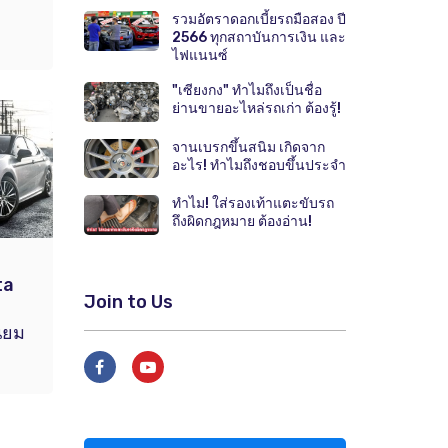
รวมอัตราดอกเบี้ยรถมือสอง ปี
2566 ทุกสถาบันการเงิน และ
ไฟแนนซ์
"เซียงกง" ทำไมถึงเป็นชื่อ
ย่านขายอะไหล่รถเก่า ต้องรู้!
จานเบรกขึ้นสนิม เกิดจาก
อะไร! ทำไมถึงชอบขึ้นประจำ
ทำไม! ใส่รองเท้าแตะขับรถ
ถึงผิดกฎหมาย ต้องอ่าน!
ta
Join to Us
นิยม