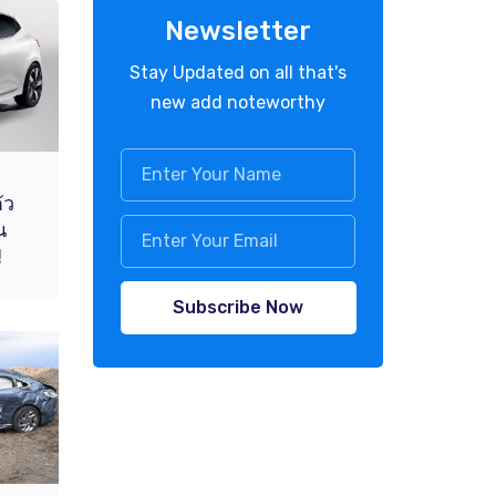
Newsletter
Stay Updated on all that's
new add noteworthy
ัว
น
!
Subscribe Now