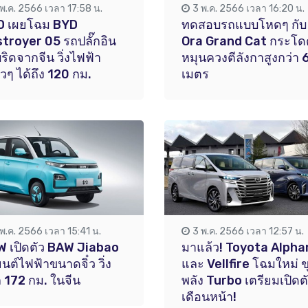
 พ.ค. 2566 เวลา 17:58 น.
3 พ.ค. 2566 เวลา 16:20 น.
D เผยโฉม BYD
ทดสอบรถแบบโหดๆ กับ
troyer 05 รถปลั๊กอิน
Ora Grand Cat กระโด
ริดจากจีน วิ่งไฟฟ้า
หมุนควงตีลังกาสูงกว่า 
ยวๆ ได้ถึง 120 กม.
เมตร
 พ.ค. 2566 เวลา 15:41 น.
3 พ.ค. 2566 เวลา 12:57 น.
 เปิดตัว BAW Jiabao
มาแล้ว! Toyota Alpha
นต์ไฟฟ้าขนาดจิ๋ว วิ่ง
และ Vellfire โฉมใหม่ ข
 172 กม. ในจีน
พลัง Turbo เตรียมเปิดต
เดือนหน้า!