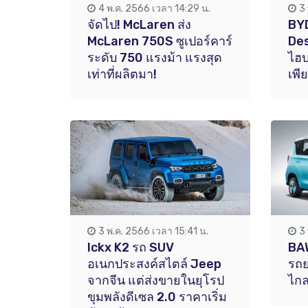
4 พ.ค. 2566 เวลา 14:29 น.
3
จัดไป! McLaren ส่ง
BY
McLaren 750S ซูเปอร์คาร์
Des
ระดับ 750 แรงม้า แรงสุด
ไฮบ
เท่าที่ผลิตมา!
เพี
3 พ.ค. 2566 เวลา 15:41 น.
3
Ickx K2 รถ SUV
BAW
อเนกประสงค์สไตล์ Jeep
รถย
จากจีน แต่ส่งขายในยุโรป
ไกล
ขุมพลังดีเซล 2.0 ราคาเริ่ม