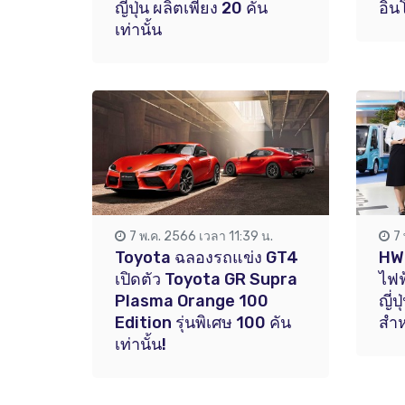
ญี่ปุ่น ผลิตเพียง 20 คัน
อิน
เท่านั้น
7 พ.ค. 2566 เวลา 11:39 น.
7
Toyota ฉลองรถแข่ง GT4
HWE
เปิดตัว Toyota GR Supra
ไฟฟ
Plasma Orange 100
ญี่ป
Edition รุ่นพิเศษ 100 คัน
สำห
เท่านั้น!