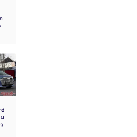
ด
6
rd
ุม
ัว