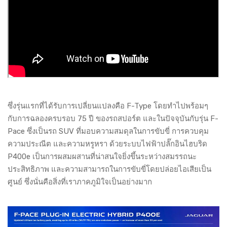
ซึ่งรุ่นแรกที่ได้รับการเปลี่ยนแปลงคือ F-Type โดยทำไปพร้อมๆ
กับการฉลองครบรอบ 75 ปี ของรถสปอร์ต และในปัจจุบันกับรุ่น F-
Pace ซึ่งเป็นรถ SUV ที่มอบความสมดุลในการขับขี่ การควบคุม
ความประณีต และความหรูหรา ด้วยระบบไฟฟ้าปลั๊กอินไฮบริด
P400e เป็นการผสมผสานที่น่าสนใจยิ่งขึ้นระหว่างสมรรถนะ
ประสิทธิภาพ และความสามารถในการขับขี่โดยปล่อยไอเสียเป็น
ศูนย์ ซึ่งนั่นคือสิ่งที่เราภาคภูมิใจเป็นอย่างมาก