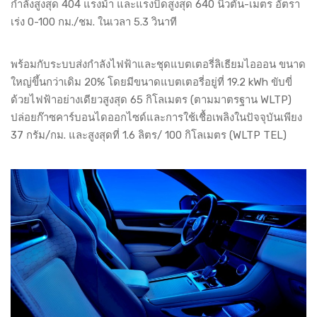
กำลังสูงสุด 404 แรงม้า และแรงบิดสูงสุด 640 นิวตัน-เมตร อัตรา
เร่ง 0-100 กม./ชม. ในเวลา 5.3 วินาที
พร้อมกับระบบส่งกำลังไฟฟ้าและชุดแบตเตอรี่ลิเธียมไอออน ขนาด
ใหญ่ขึ้นกว่าเดิม 20% โดยมีขนาดแบตเตอรี่อยู่ที่ 19.2 kWh ขับขี่
ด้วยไฟฟ้าอย่างเดียวสูงสุด 65 กิโลเมตร (ตามมาตรฐาน WLTP)
ปล่อยก๊าซคาร์บอนไดออกไซด์และการใช้เชื้อเพลิงในปัจจุบันเพียง
37 กรัม/กม. และสูงสุดที่ 1.6 ลิตร/ 100 กิโลเมตร (WLTP TEL)