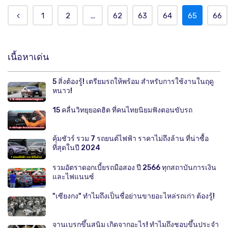
1
2
...
62
63
64
65
66
เนื้อหาเด่น
5 สิ่งต้องรู้! เตรียมรถให้พร้อม สำหรับการใช้งานในฤดู
หนาว!
15 คลื่นวิทยุยอดฮิต ที่คนไทยนิยมฟังตอนขับรถ
คุ้มชัวร์ รวม 7 รถยนต์ไฟฟ้า ราคาไม่ถึงล้าน ที่น่าซื้อ
ที่สุดในปี 2024
รวมอัตราดอกเบี้ยรถมือสอง ปี 2566 ทุกสถาบันการเงิน
และไฟแนนซ์
"เซียงกง" ทำไมถึงเป็นชื่อย่านขายอะไหล่รถเก่า ต้องรู้!
จานเบรกขึ้นสนิม เกิดจากอะไร! ทำไมถึงชอบขึ้นประจำ