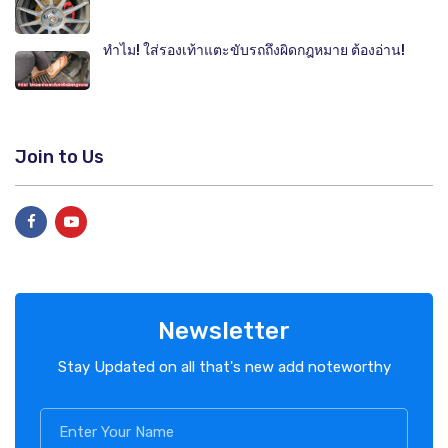
ทำไม! ใส่รองเท้าแตะขับรถถึงผิดกฎหมาย ต้องอ่าน!
Join to Us
Newsletter
Stay Updated on all that's new add noteworthy