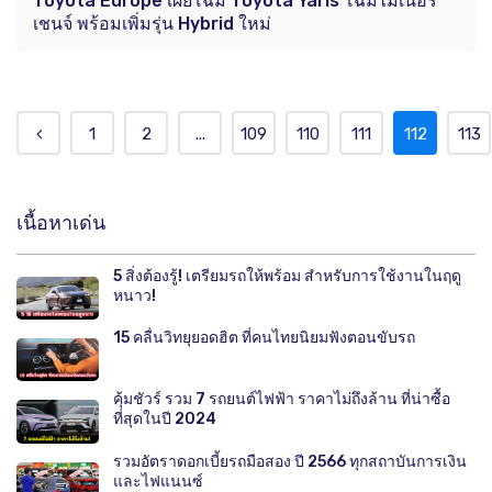
Toyota Europe เผยโฉม Toyota Yaris โฉมไมเนอร์
เชนจ์ พร้อมเพิ่มรุ่น Hybrid ใหม่
1
2
...
109
110
111
112
113
เนื้อหาเด่น
5 สิ่งต้องรู้! เตรียมรถให้พร้อม สำหรับการใช้งานในฤดู
หนาว!
15 คลื่นวิทยุยอดฮิต ที่คนไทยนิยมฟังตอนขับรถ
คุ้มชัวร์ รวม 7 รถยนต์ไฟฟ้า ราคาไม่ถึงล้าน ที่น่าซื้อ
ที่สุดในปี 2024
รวมอัตราดอกเบี้ยรถมือสอง ปี 2566 ทุกสถาบันการเงิน
และไฟแนนซ์