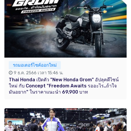
รถมอเตอร์ไซค์ออกใหม่
9 ธ.ค. 2566 เวลา 15:46 น.
Thai Honda เปิดตัว "New Honda Grom" อัปลุคดีไซน์
ใหม่ กับ Concept "Freedom Awaits รออะไร..ถ้าใจ
มันอยาก" ในราคาแนะนำ 69,900 บาท