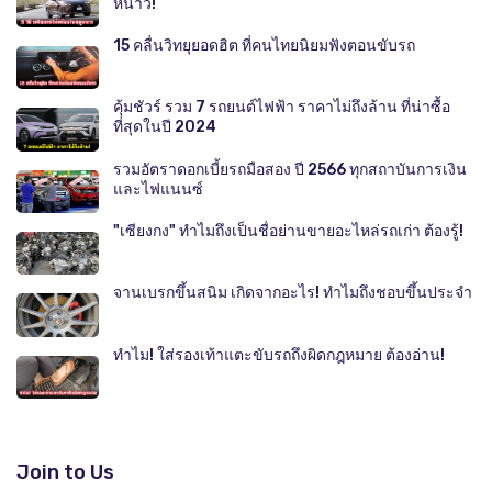
หนาว!
15 คลื่นวิทยุยอดฮิต ที่คนไทยนิยมฟังตอนขับรถ
คุ้มชัวร์ รวม 7 รถยนต์ไฟฟ้า ราคาไม่ถึงล้าน ที่น่าซื้อ
ที่สุดในปี 2024
รวมอัตราดอกเบี้ยรถมือสอง ปี 2566 ทุกสถาบันการเงิน
และไฟแนนซ์
"เซียงกง" ทำไมถึงเป็นชื่อย่านขายอะไหล่รถเก่า ต้องรู้!
จานเบรกขึ้นสนิม เกิดจากอะไร! ทำไมถึงชอบขึ้นประจำ
ทำไม! ใส่รองเท้าแตะขับรถถึงผิดกฎหมาย ต้องอ่าน!
Join to Us