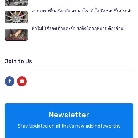
จานเบรกขึ้นสนิม เกิดจากอะไร! ทำไมถึงชอบขึ้นประจำ
ทำไม! ใส่รองเท้าแตะขับรถถึงผิดกฎหมาย ต้องอ่าน!
Join to Us
Newsletter
Stay Updated on all that's new add noteworthy